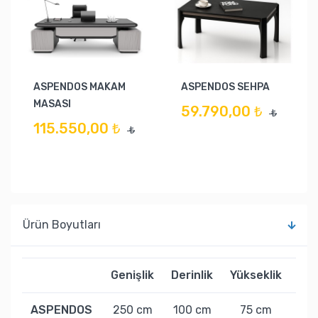
ASPENDOS MAKAM
ASPENDOS SEHPA
MASASI
59.790,00 ₺
₺
115.550,00 ₺
₺
Ürün Boyutları
Genişlik
Derinlik
Yükseklik
Ağı
ASPENDOS
250 cm
100 cm
75 cm
- 