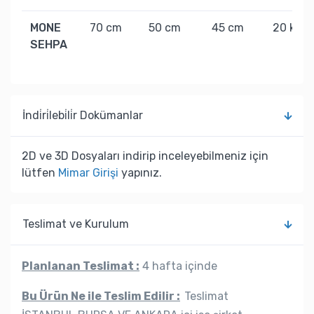
MONE
70 cm
50 cm
45 cm
20 kg
SEHPA
İndi̇ri̇lebi̇li̇r Dokümanlar
2D ve 3D Dosyaları indirip inceleyebilmeniz için
lütfen
Mimar Girişi
yapınız.
Teslimat ve Kurulum
Planlanan Teslimat :
4 hafta içinde
Bu Ürün Ne ile Teslim Edilir :
Teslimat