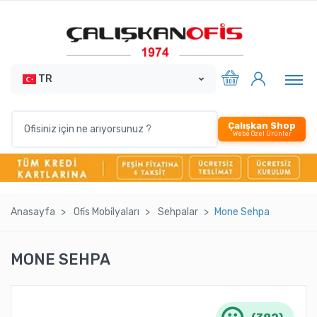
TR
Çalışkan Shop
Webe Özel Ürünler
Anasayfa
Ofi̇s Mobi̇lyaları
Sehpalar
Mone Sehpa
MONE SEHPA