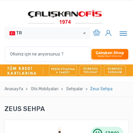
TR
Çalışkan Shop
Webe Özel Ürünler
Anasayfa
Ofi̇s Mobi̇lyaları
Sehpalar
Zeus Sehpa
ZEUS SEHPA