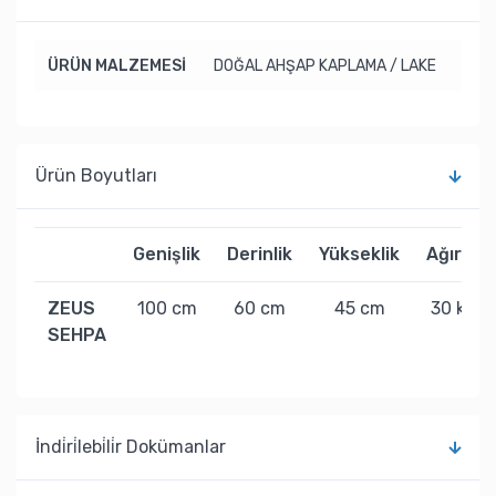
ÜRÜN MALZEMESİ
DOĞAL AHŞAP KAPLAMA / LAKE
Ürün Boyutları
Genişlik
Derinlik
Yükseklik
Ağırlık
ZEUS
100 cm
60 cm
45 cm
30 kg
SEHPA
İndi̇ri̇lebi̇li̇r Dokümanlar