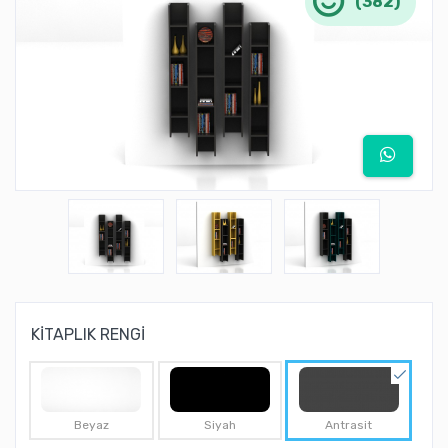
(382)
KİTAPLIK RENGİ
Beyaz
Siyah
Antrasit