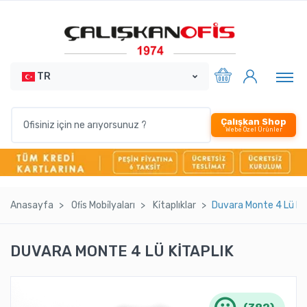
TR
Çalışkan Shop
Webe Özel Ürünler
Anasayfa
Ofi̇s Mobi̇lyaları
Ki̇taplıklar
Duvara Monte 4 Lü Ki̇t
DUVARA MONTE 4 LÜ KİTAPLIK