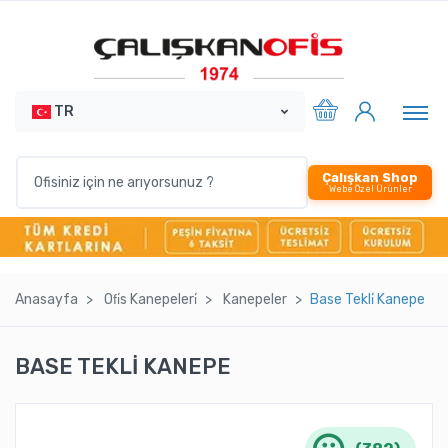
TR
Çalışkan Shop
Webe Özel Ürünler
Anasayfa
Ofi̇s Kanepeleri̇
Kanepeler
Base Tekli̇ Kanepe
BASE TEKLİ KANEPE