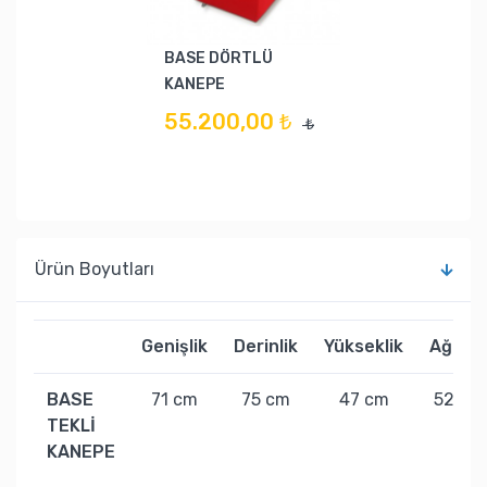
BASE DÖRTLÜ
KANEPE
55.200,00 ₺
₺
Ürün Boyutları
Genişlik
Derinlik
Yükseklik
Ağırlık
BASE
71 cm
75 cm
47 cm
52 kg
TEKLİ
KANEPE