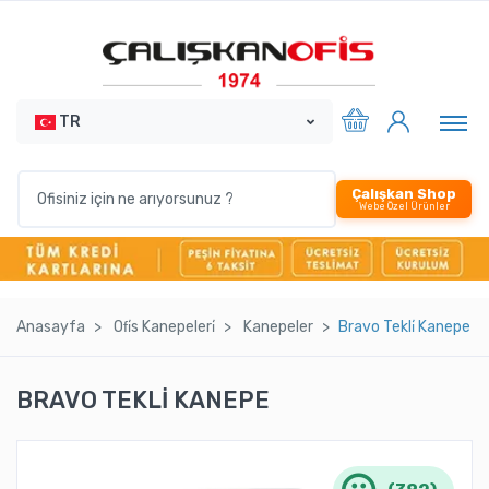
TR
Çalışkan Shop
Webe Özel Ürünler
Anasayfa
Ofi̇s Kanepeleri̇
Kanepeler
Bravo Tekli̇ Kanepe
BRAVO TEKLİ KANEPE