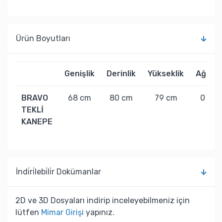
Ürün Boyutları
Genişlik
Derinlik
Yükseklik
Ağırlık
BRAVO
68 cm
80 cm
79 cm
0 kg
TEKLİ
KANEPE
İndi̇ri̇lebi̇li̇r Dokümanlar
2D ve 3D Dosyaları indirip inceleyebilmeniz için
lütfen
Mimar Girişi
yapınız.