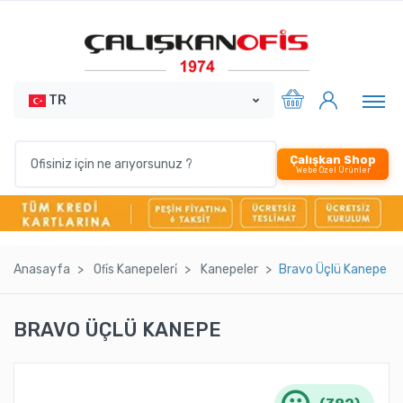
TR
Çalışkan Shop
Webe Özel Ürünler
Anasayfa
Ofi̇s Kanepeleri̇
Kanepeler
Bravo Üçlü Kanepe
BRAVO ÜÇLÜ KANEPE