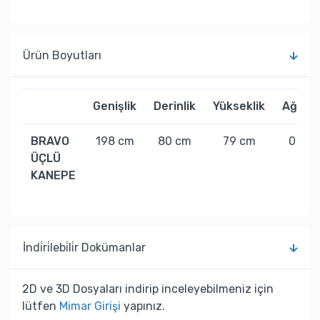
Ürün Boyutları
Genişlik
Derinlik
Yükseklik
Ağırlık
BRAVO
198 cm
80 cm
79 cm
0 kg
ÜÇLÜ
KANEPE
İndi̇ri̇lebi̇li̇r Dokümanlar
2D ve 3D Dosyaları indirip inceleyebilmeniz için
lütfen
Mimar Girişi
yapınız.