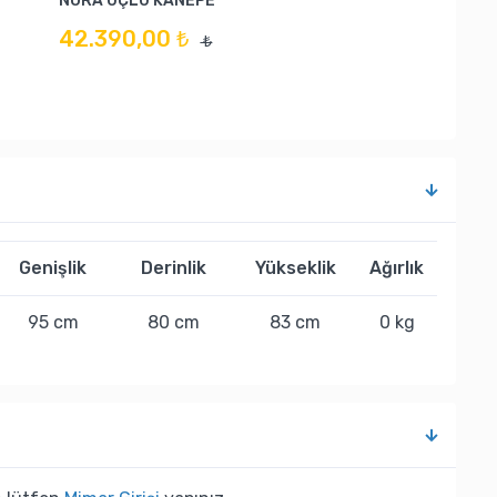
NORA ÜÇLÜ KANEPE
42.390,00 ₺
₺
Genişlik
Derinlik
Yükseklik
Ağırlık
95 cm
80 cm
83 cm
0 kg