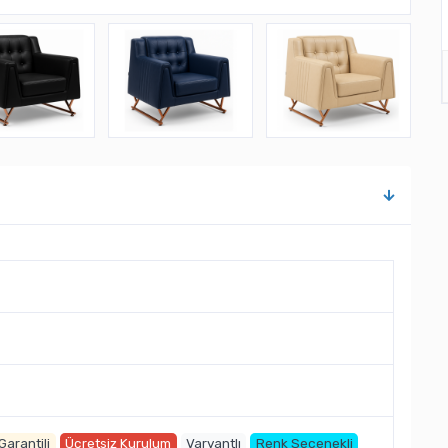
 Garantili
Ücretsiz Kurulum
Varyantlı
Renk Seçenekli