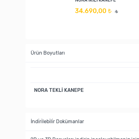
NORA İKİLİ KANEPE
34.690,00 ₺
₺
Ürün Boyutları
NORA TEKLİ KANEPE
İndi̇ri̇lebi̇li̇r Dokümanlar