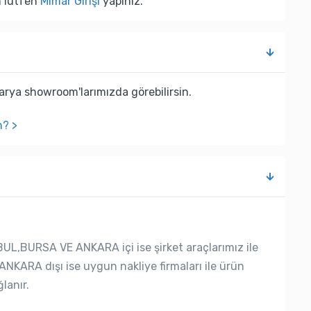
n lütfen
Mimar Girişi
yapınız.
rya showroom'larımızda görebilirsin.
n? >
UL,BURSA VE ANKARA içi ise şirket araçlarımız ile
ANKARA dışı ise uygun nakliye firmaları ile ürün
lanır.