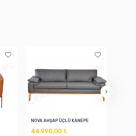
NOVA AHŞAP ÜÇLÜ KANEPE
LİLA Ü
44.990,00 ₺
51.6