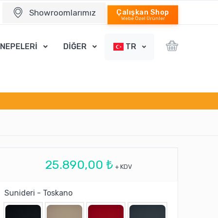
Showroomlarımız
Çalışkan Shop
Webe Özel Ürünler
ANEPELERİ
DİĞER
TR
25.890,00 ₺
+ KDV
Sunideri - Toskano