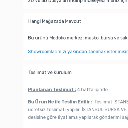
2D ve 3D Dosyaları indirip inceleyebilmeniz içi
Hangi Mağazada Mevcut
Bu ürünü Modoko merkez, masko, bursa ve saka
Showroomlarımızı yakından tanımak ister misi
Teslimat ve Kurulum
Planlanan Teslimat :
4 hafta içinde
Bu Ürün Ne ile Teslim Edilir :
Teslimat İSTANB
ücretsiz teslimatı yapılır, İSTANBUL,BURSA VE 
desisine göre fiyatlama yapılarak gönderimi sağ