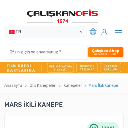
TR
Çalışkan Shop
Webe Özel Ürünler
Anasayfa
Ofi̇s Kanepeleri̇
Kanepeler
Mars İki̇li̇ Kanepe
MARS İKİLİ KANEPE