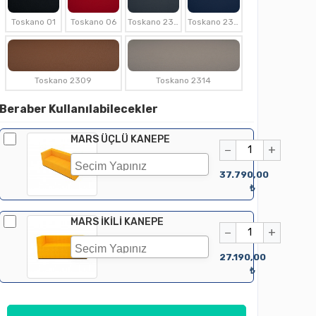
Toskano 01
Toskano 06
Toskano 2307
Toskano 2308
Toskano 2309
Toskano 2314
Beraber Kullanılabilecekler
MARS ÜÇLÜ KANEPE
−
+
37.790,00
₺
MARS İKİLİ KANEPE
−
+
27.190,00
₺