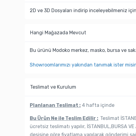
2D ve 3D Dosyaları indirip inceleyebilmeniz içi
Hangi Mağazada Mevcut
Bu ürünü Modoko merkez, masko, bursa ve saka
Showroomlarımızı yakından tanımak ister misi
Teslimat ve Kurulum
Planlanan Teslimat :
4 hafta içinde
Bu Ürün Ne ile Teslim Edilir :
Teslimat İSTANB
ücretsiz teslimatı yapılır, İSTANBUL,BURSA VE 
desisine göre fiyatlama yapılarak gönderimi sağ