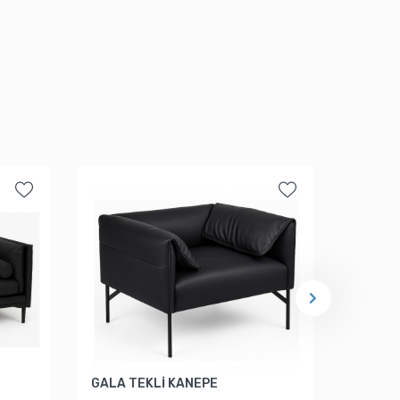
GALA TEKLİ KANEPE
FLEX Ü