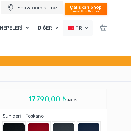
Showroomlarımız
Çalışkan Shop
Webe Özel Ürünler
ANEPELERİ
DİĞER
TR
17.790,00 ₺
+ KDV
Sunideri - Toskano