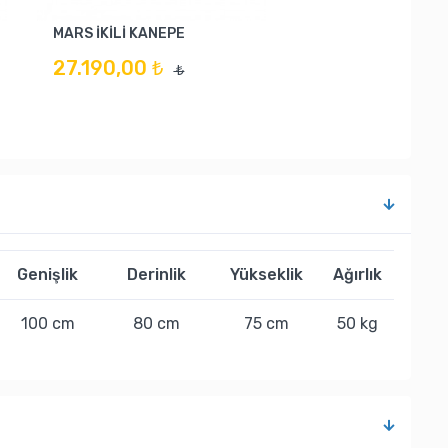
MARS İKİLİ KANEPE
27.190,00 ₺
₺
Genişlik
Derinlik
Yükseklik
Ağırlık
100 cm
80 cm
75 cm
50 kg