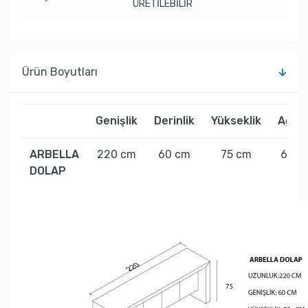
ÜRETİLEBİLİR
Ürün Boyutları
Genişlik
Derinlik
Yükseklik
Ağırlı
ARBELLA
220 cm
60 cm
75 cm
60 k
DOLAP