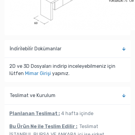
İndi̇ri̇lebi̇li̇r Dokümanlar
2D ve 3D Dosyaları indirip inceleyebilmeniz için
lütfen
Mimar Girişi
yapınız.
Teslimat ve Kurulum
Planlanan Teslimat :
4 hafta içinde
Bu Ürün Ne ile Teslim Edilir :
Teslimat
İSTANBUL,BURSA VE ANKARA içi ise şirket