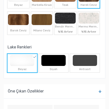
Beyaz
Marbella Kirazı
Teak
Hareli Ceviz
Bendir Mermer
Mermo Mermer
Barok Ceviz
Milano Ceviz
%15 Artırır
%15 Artırır
Lake Renkleri
Beyaz
Siyah
Antrasit
Öne Çıkan Özellikler