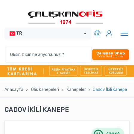
TR
Çalışkan Shop
Webe Özel Ürünler
Anasayfa
Ofi̇s Kanepeleri̇
Kanepeler
Cadov İki̇li̇ Kanepe
CADOV İKİLİ KANEPE