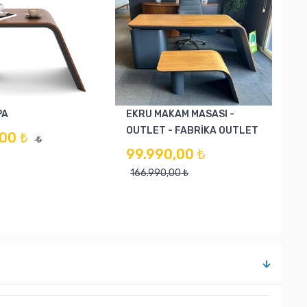
PA
EKRU MAKAM MASASI -
OUTLET - FABRİKA OUTLET
00 ₺
₺
99.990,00 ₺
166.990,00 ₺