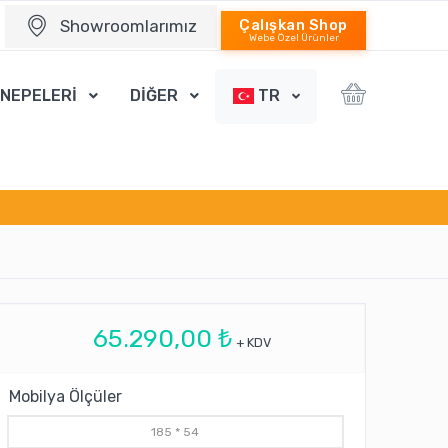
Showroomlarımız
Çalışkan Shop
Webe Özel Ürünler
ANEPELERİ
DİĞER
TR
65.290,00 ₺
+ KDV
Mobilya Ölçüler
185 * 54