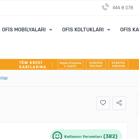
444 8 078
OFİS MOBİLYALARI
OFİS KOLTUKLARI
OFİS K
olap
(382)
Kullanıcı Yorumları