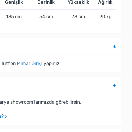
Genişlik
Derinlik
Yükseklik
Ağırlık
185 cm
54 cm
78 cm
90 kg
n lütfen
Mimar Girişi
yapınız.
rya showroom'larımızda görebilirsin.
n? >