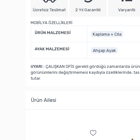
Ücretsiz Teslimat
2 Yıl Garantili
Varyantlı
MOBİLYA ÖZELLİKLERİ
ÜRÜN MALZEMESİ
Kaplama + Cila
AYAK MALZEMESİ
Ahşap Ayak
UYARI :
ÇALIŞKAN OFİS gerekli gördüğü zamanlarda ürün ka
görünümlerini değiştirmemesi kaydıyla özelliklerinde, ta
tutar.
Ürün Ailesi