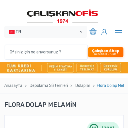
TR
Çalışkan Shop
Webe Özel Ürünler
Anasayfa
Depolama Si̇stemleri̇
Dolaplar
Flora Dolap Melam
FLORA DOLAP MELAMİN