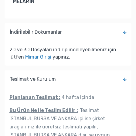
MELAMİN
İndi̇ri̇lebi̇li̇r Dokümanlar
2D ve 3D Dosyaları indirip inceleyebilmeniz için
lütfen
Mimar Girişi
yapınız.
Teslimat ve Kurulum
Planlanan Teslimat :
4 hafta içinde
Bu Ürün Ne ile Teslim Edilir :
Teslimat
İSTANBUL,BURSA VE ANKARA içi ise şirket
araçlarımız ile ücretsiz teslimatı yapılır,
İSTANBUL,BURSA VE ANKARA dışı ise uygun