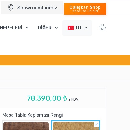
Showroomlarımız
Çalışkan Shop
Webe Özel Ürünler
ANEPELERİ
DİĞER
TR
78.390,00 ₺
+ KDV
Masa Tabla Kaplaması Rengi