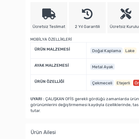
Ücretsiz Teslimat
2 Yıl Garantili
Ücretsiz Kurul
MOBİLYA ÖZELLİKLERİ
ÜRÜN MALZEMESİ
Doğal Kaplama
Lake
AYAK MALZEMESİ
Metal Ayak
ÜRÜN ÖZELLİĞİ
Çekmeceli
Etejerli
Ön
UYARI :
ÇALIŞKAN OFİS gerekli gördüğü zamanlarda ürün ka
görünümlerini değiştirmemesi kaydıyla özelliklerinde, ta
tutar.
Ürün Ailesi