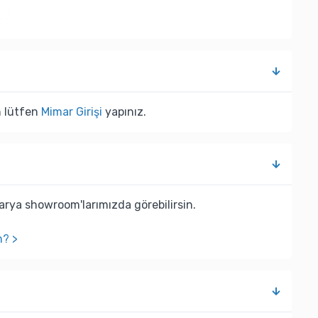
n lütfen
Mimar Girişi
yapınız.
rya showroom'larımızda görebilirsin.
n? >