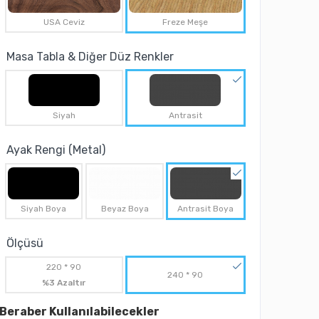
USA Ceviz
Freze Meşe
Masa Tabla & Diğer Düz Renkler
Siyah
Antrasit
Ayak Rengi (Metal)
Siyah Boya
Beyaz Boya
Antrasit Boya
Ölçüsü
220 * 90
240 * 90
%3 Azaltır
Beraber Kullanılabilecekler