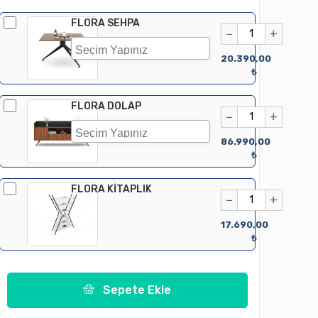
FLORA SEHPA
−
+
20.390,00
₺
FLORA DOLAP
−
+
86.990,00
₺
FLORA KİTAPLIK
−
+
17.690,00
₺
Sepete Ekle