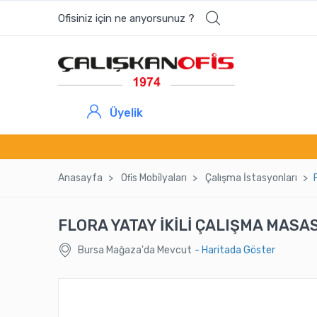
Ofisiniz için ne arıyorsunuz ?
En çok aranan ürünler
EMOB DOLAP
Üyelik
CUPP TEKLİ - DÜZ SIRT / AHŞAP AYAK
ARMANY MAKAM KOLTUĞU
Anasayfa
Ofi̇s Mobi̇lyaları
Çalışma İstasyonları
ARÇİ MASA
FLORA YATAY İKİLİ ÇALIŞMA MASAS
Bursa Mağaza'da Mevcut
- Haritada Göster