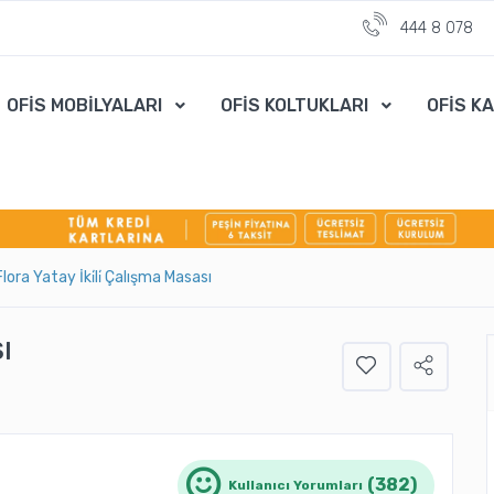
444 8 078
OFİS MOBİLYALARI
OFİS KOLTUKLARI
OFİS K
Flora Yatay İki̇li̇ Çalışma Masası
I
(382)
Kullanıcı Yorumları