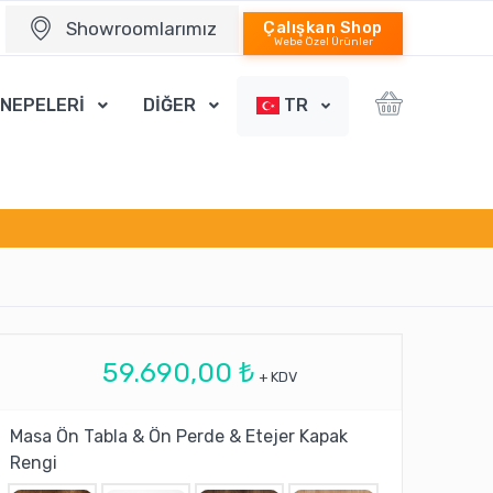
Showroomlarımız
Çalışkan Shop
Webe Özel Ürünler
ANEPELERİ
DİĞER
TR
59.690,00 ₺
+ KDV
Masa Ön Tabla & Ön Perde & Etejer Kapak
Rengi