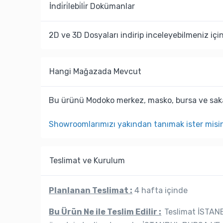
İndi̇ri̇lebi̇li̇r Dokümanlar
2D ve 3D Dosyaları indirip inceleyebilmeniz içi
Hangi Mağazada Mevcut
Bu ürünü Modoko merkez, masko, bursa ve saka
Showroomlarımızı yakından tanımak ister misi
Teslimat ve Kurulum
Planlanan Teslimat :
4 hafta içinde
Bu Ürün Ne ile Teslim Edilir :
Teslimat İSTANB