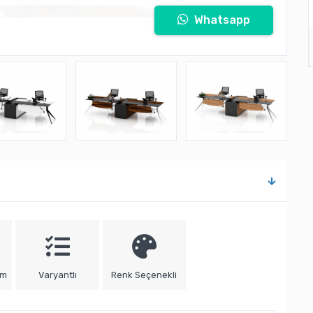
Whatsapp
um
Varyantlı
Renk Seçenekli