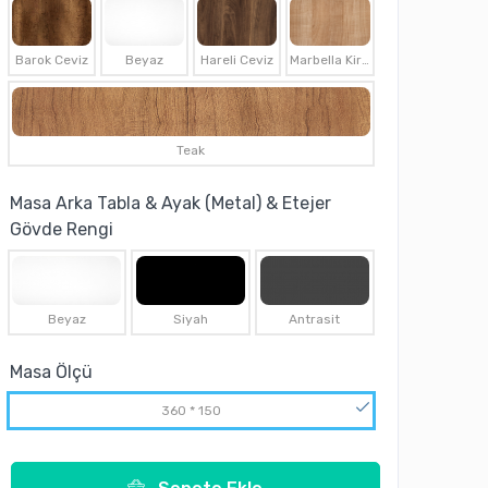
Barok Ceviz
Beyaz
Hareli Ceviz
Marbella Kirazı
Teak
Masa Arka Tabla & Ayak (Metal) & Etejer
Gövde Rengi
Beyaz
Siyah
Antrasit
Masa Ölçü
360 * 150