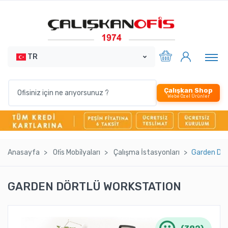
TR
Çalışkan Shop
Webe Özel Ürünler
Anasayfa
Ofi̇s Mobi̇lyaları
Çalışma İstasyonları
Garden Dör
GARDEN DÖRTLÜ WORKSTATION