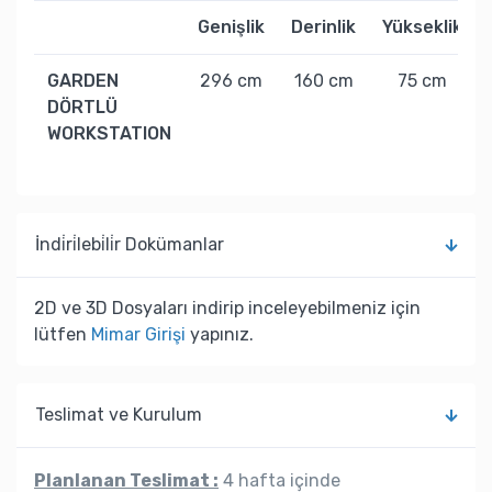
Genişlik
Derinlik
Yükseklik
GARDEN
296 cm
160 cm
75 cm
DÖRTLÜ
WORKSTATION
İndi̇ri̇lebi̇li̇r Dokümanlar
2D ve 3D Dosyaları indirip inceleyebilmeniz için
lütfen
Mimar Girişi
yapınız.
Teslimat ve Kurulum
Planlanan Teslimat :
4 hafta içinde