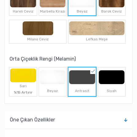
Hareli Ceviz
Marbella Kirazı
Beyaz
Barok Ceviz
Milano Ceviz
Lefkas Meşe
Orta Çiçeklik Rengi (Melamin)
Sarı
Beyaz
Antrasit
Siyah
%15 Artırır
Öne Çıkan Özellikler