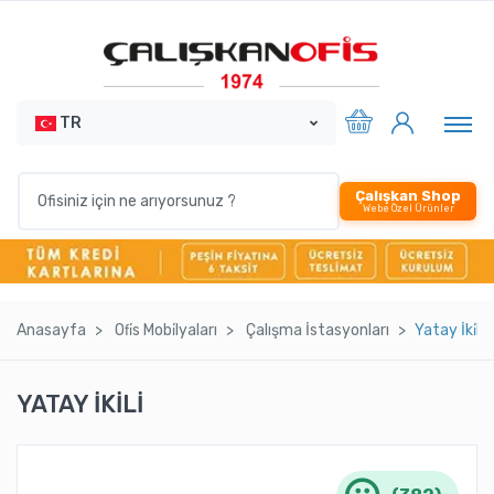
TR
Çalışkan Shop
Webe Özel Ürünler
Anasayfa
Ofi̇s Mobi̇lyaları
Çalışma İstasyonları
Yatay İki̇li̇
YATAY İKİLİ