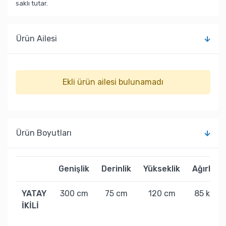
saklı tutar.
Ürün Ailesi
Ekli ürün ailesi bulunamadı
Ürün Boyutları
Genişlik
Derinlik
Yükseklik
Ağırlık
YATAY
300 cm
75 cm
120 cm
85 kg
İKİLİ