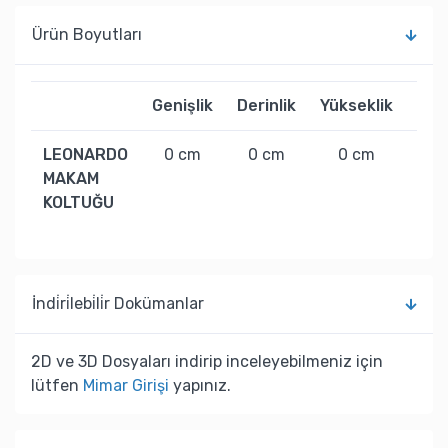
Ürün Boyutları
Genişlik
Derinlik
Yükseklik
Ağır
LEONARDO
0 cm
0 cm
0 cm
0 
MAKAM
KOLTUĞU
İndi̇ri̇lebi̇li̇r Dokümanlar
2D ve 3D Dosyaları indirip inceleyebilmeniz için
lütfen
Mimar Girişi
yapınız.