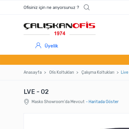
Ofisiniz için ne arıyorsunuz ?
En çok aranan ürünler
BERLİN MİSAFİR KOLTUĞU U
Üyelik
OPTION SAĞ KANEPE
PROFİL SEHPA
Anasayfa
Ofi̇s Koltukları
Çalışma Koltukları
Li̇v
FLORA KİTAPLIK
LVE - 02
Masko Showroom'da Mevcut
- Haritada Göster