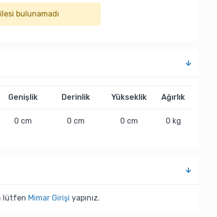
ailesi bulunamadı
Genişlik
Derinlik
Yükseklik
Ağırlık
0 cm
0 cm
0 cm
0 kg
n lütfen
Mimar Girişi
yapınız.