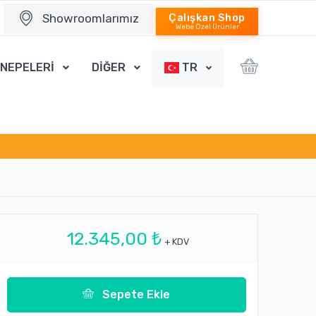
Showroomlarımız
Çalışkan Shop
Webe Özel Ürünler
ANEPELERİ
DİĞER
TR
12.345,00 ₺
+ KDV
Sepete Ekle