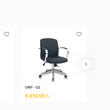
UMP - 02
TOR - 
9.610,00 ₺
17.28