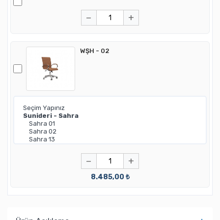
−
+
WŞH - 02
−
+
8.485,00 ₺