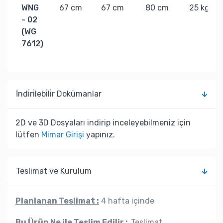
WNG
67 cm
67 cm
80 cm
25 kg
- 02
(WG
7612)
İndi̇ri̇lebi̇li̇r Dokümanlar
2D ve 3D Dosyaları indirip inceleyebilmeniz için
lütfen
Mimar Girişi
yapınız.
Teslimat ve Kurulum
Planlanan Teslimat :
4 hafta içinde
Bu Ürün Ne ile Teslim Edilir :
Teslimat