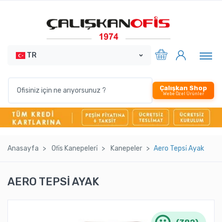
TR
Çalışkan Shop
Webe Özel Ürünler
Anasayfa
Ofi̇s Kanepeleri̇
Kanepeler
Aero Tepsi̇ Ayak
AERO TEPSİ AYAK