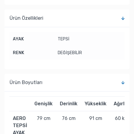
Ürün Özellikleri
AYAK
TEPSİ
RENK
DEĞİŞEBİLİR
Ürün Boyutları
Genişlik
Derinlik
Yükseklik
Ağırlık
AERO
79 cm
76 cm
91 cm
60 kg
TEPSİ
AYAK