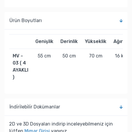
Ürün Boyutları
Genişlik
Derinlik
Yükseklik
Ağırlık
MV -
55 cm
50 cm
70 cm
16 kg
03 ( 4
AYAKLI
)
İndi̇ri̇lebi̇li̇r Dokümanlar
2D ve 3D Dosyaları indirip inceleyebilmeniz için
lütfen
Mimar Girişi
yapınız.