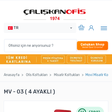
TR
Çalışkan Shop
Webe Özel Ürünler
Anasayfa
Ofi̇s Koltukları
Mi̇safi̇r Koltukları
Movi̇ Mi̇safi̇r Kol
MV - 03 ( 4 AYAKLI )