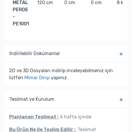
METAL
120 cm
0 cm
0 cm
8 kg
PERDE
-
PE1001
İndi̇ri̇lebi̇li̇r Dokümanlar
2D ve 3D Dosyaları indirip inceleyebilmeniz için
lütfen
Mimar Girişi
yapınız.
Teslimat ve Kurulum
Planlanan Teslimat :
4 hafta içinde
Bu Ürün Ne ile Teslim Edilir :
Teslimat