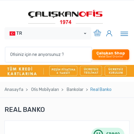
TR
Çalışkan Shop
Webe Özel Ürünler
Anasayfa
Ofi̇s Mobi̇lyaları
Bankolar
Real Banko
REAL BANKO