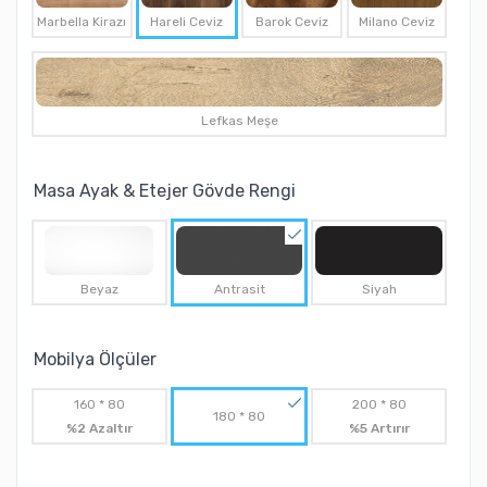
Marbella Kirazı
Hareli Ceviz
Barok Ceviz
Milano Ceviz
Lefkas Meşe
Masa Ayak & Etejer Gövde Rengi
Beyaz
Antrasit
Siyah
Mobilya Ölçüler
160 * 80
200 * 80
180 * 80
%2 Azaltır
%5 Artırır