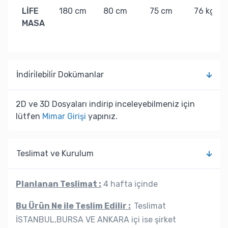
LİFE
180 cm
80 cm
75 cm
76 kg
MASA
İndi̇ri̇lebi̇li̇r Dokümanlar
2D ve 3D Dosyaları indirip inceleyebilmeniz için
lütfen
Mimar Girişi
yapınız.
Teslimat ve Kurulum
Planlanan Teslimat :
4 hafta içinde
Bu Ürün Ne ile Teslim Edilir :
Teslimat
İSTANBUL,BURSA VE ANKARA içi ise şirket