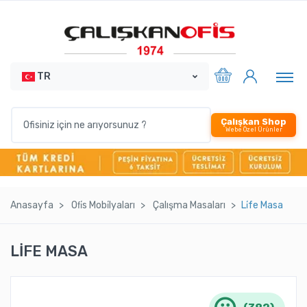
TR
Çalışkan Shop
Webe Özel Ürünler
Anasayfa
Ofi̇s Mobi̇lyaları
Çalışma Masaları
Li̇fe Masa
LİFE MASA