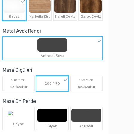
Beyaz
Marbella Kirazı
Hareli Ceviz
Barok Ceviz
Metal Ayak Rengi
Antrasit Boya
Masa Ölçüleri
180 * 90
160 * 90
200 * 90
%3 Azaltır
%5 Azaltır
Masa Ön Perde
Beyaz
Siyah
Antrasit