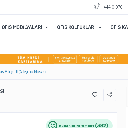
444 8 078
OFİS MOBİLYALARI
OFİS KOLTUKLARI
OFİS K
us Etejerli̇ Çalışma Masası
SI
(382)
Kullanıcı Yorumları