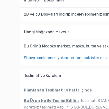
İndi̇ri̇lebi̇li̇r Dokümanlar
2D ve 3D Dosyaları indirip inceleyebilmeniz içi
Hangi Mağazada Mevcut
Bu ürünü Modoko merkez, masko, bursa ve saka
Showroomlarımızı yakından tanımak ister misi
Teslimat ve Kurulum
Planlanan Teslimat :
4 hafta içinde
Bu Ürün Ne ile Teslim Edilir :
Teslimat İSTANB
ücretsiz teslimatı yapılır, İSTANBUL,BURSA VE 