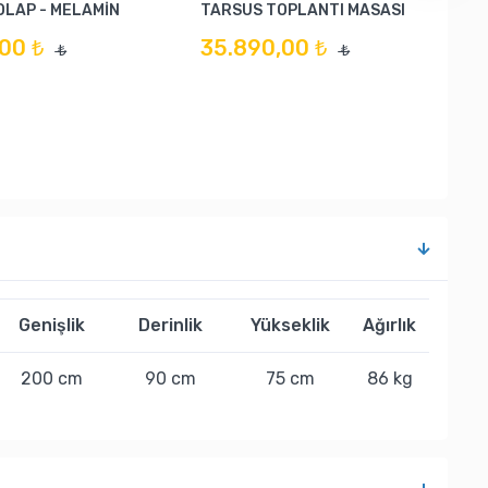
OLAP - MELAMİN
TARSUS TOPLANTI MASASI
00 ₺
35.890,00 ₺
₺
₺
Genişlik
Derinlik
Yükseklik
Ağırlık
200 cm
90 cm
75 cm
86 kg