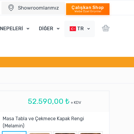
Showroomlarımız
Çalışkan Shop
Webe Özel Ürünler
ANEPELERİ
DİĞER
TR
52.590,00 ₺
+ KDV
Masa Tabla ve Çekmece Kapak Rengi
(Melamin)