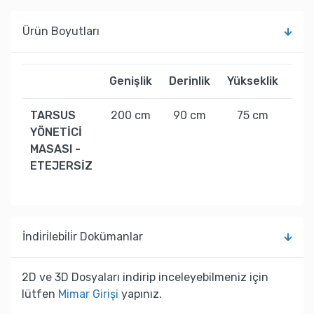
Ürün Boyutları
Genişlik
Derinlik
Yükseklik
Ağı
TARSUS
200 cm
90 cm
75 cm
35
YÖNETİCİ
MASASI -
ETEJERSİZ
İndi̇ri̇lebi̇li̇r Dokümanlar
2D ve 3D Dosyaları indirip inceleyebilmeniz için
lütfen
Mimar Girişi
yapınız.