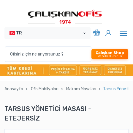
TR
Çalışkan Shop
Webe Özel Ürünler
Anasayfa
Ofi̇s Mobi̇lyaları
Makam Masaları
Tarsus Yöneti̇ci̇
TARSUS YÖNETİCİ MASASI -
ETEJERSİZ