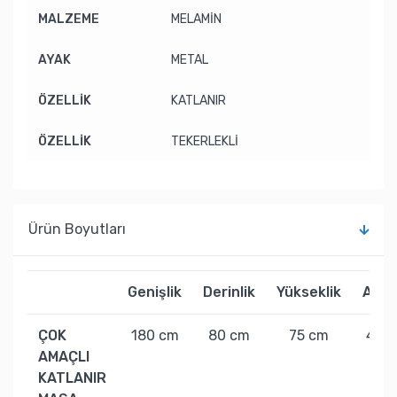
MALZEME
MELAMİN
AYAK
METAL
ÖZELLİK
KATLANIR
ÖZELLİK
TEKERLEKLİ
Ürün Boyutları
Genişlik
Derinlik
Yükseklik
Ağırl
ÇOK
180 cm
80 cm
75 cm
40 k
AMAÇLI
KATLANIR