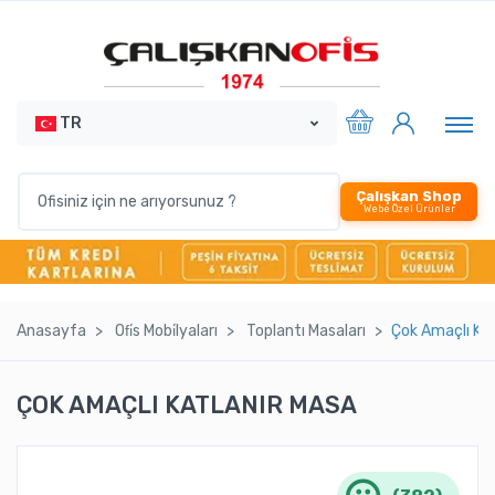
TR
Çalışkan Shop
Webe Özel Ürünler
Anasayfa
Ofi̇s Mobi̇lyaları
Toplantı Masaları
Çok Amaçlı Kat
ÇOK AMAÇLI KATLANIR MASA