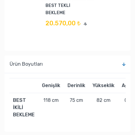
BEST TEKLİ
BEKLEME
20.570,00 ₺
₺
Ürün Boyutları
Genişlik
Derinlik
Yükseklik
Ağırlı
BEST
118 cm
75 cm
82 cm
0 kg
İKİLİ
BEKLEME