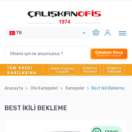
TR
Çalışkan Shop
Webe Özel Ürünler
Anasayfa
Ofi̇s Kanepeleri̇
Kanepeler
Best İki̇li̇ Bekleme
BEST İKİLİ BEKLEME