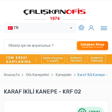
TR
Çalışkan Shop
Webe Özel Ürünler
Anasayfa
Ofi̇s Kanepeleri̇
Kanepeler
Karaf İki̇li̇ Kanepe - K
KARAF İKİLİ KANEPE - KRF 02