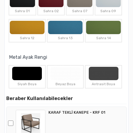
Sahra 01
Sahra 02
Sahra 07
Sahra 09
Sahra 12
Sahra 13
Sahra 14
Metal Ayak Rengi
Siyah Boya
Beyaz Boya
Antrasit Boya
Beraber Kullanılabilecekler
KARAF TEKLİ KANEPE - KRF 01