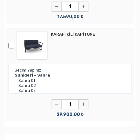
−
+
17.590,00 ₺
KARAF İKİLİ KAPİTONE
−
+
29.900,00 ₺