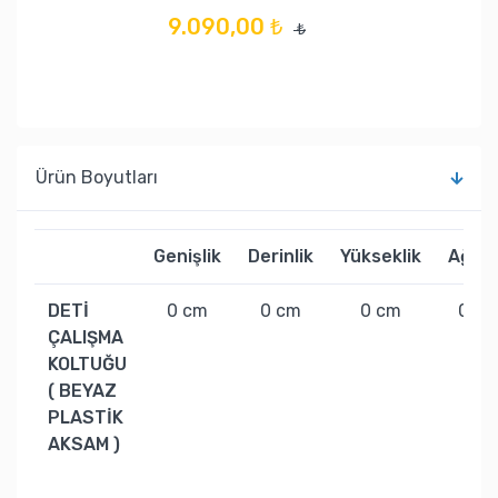
9.090,00 ₺
₺
Ürün Boyutları
Genişlik
Derinlik
Yükseklik
Ağırlı
DETİ
0 cm
0 cm
0 cm
0 kg
ÇALIŞMA
KOLTUĞU
( BEYAZ
PLASTİK
AKSAM )