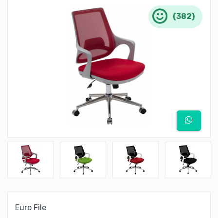
(382)
Euro File