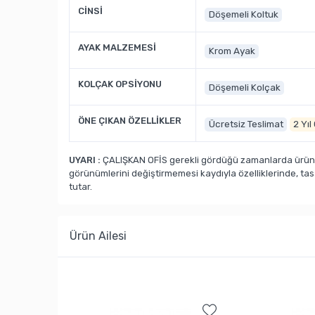
CİNSİ
Döşemeli Koltuk
AYAK MALZEMESİ
Krom Ayak
KOLÇAK OPSİYONU
Döşemeli Kolçak
ÖNE ÇIKAN ÖZELLİKLER
Ücretsiz Teslimat
2 Yıl
UYARI :
ÇALIŞKAN OFİS gerekli gördüğü zamanlarda ürün ka
görünümlerini değiştirmemesi kaydıyla özelliklerinde, ta
tutar.
Ürün Ailesi