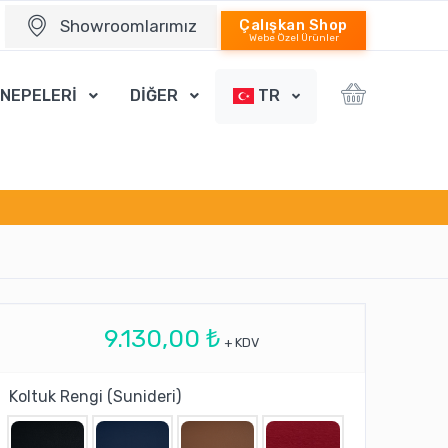
Showroomlarımız
Çalışkan Shop
Webe Özel Ürünler
ANEPELERİ
DİĞER
TR
9.130,00 ₺
+ KDV
Koltuk Rengi (Sunideri)