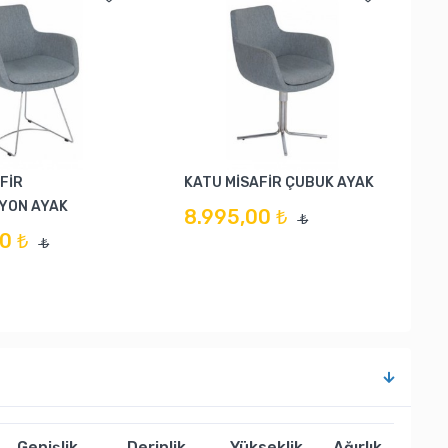
FİR
KATU MİSAFİR ÇUBUK AYAK
YON AYAK
8.995,00 ₺
₺
0 ₺
₺
Genişlik
Derinlik
Yükseklik
Ağırlık