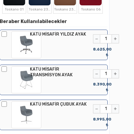
Toskano 01
Toskano 2308
Toskano 2309
Toskano 06
Beraber Kullanılabilecekler
KATU MİSAFİR YILDIZ AYAK
−
+
8.625,00
₺
KATU MİSAFİR
−
+
TRANSMİSYON AYAK
8.390,00
₺
KATU MİSAFİR ÇUBUK AYAK
−
+
8.995,00
₺