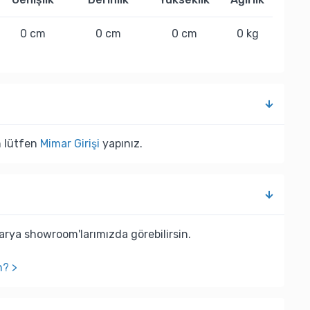
0 cm
0 cm
0 cm
0 kg
n lütfen
Mimar Girişi
yapınız.
rya showroom'larımızda görebilirsin.
n? >