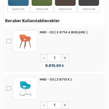
Sahra 13
Sahra 14
Sahra 03
Sahra 06
Beraber Kullanılabilecekler
MNE - 03 ( 2 8714 A BEKLEME )
−
+
8.810,00 ₺
MNE - 03 ( 2 8713 K )
−
+