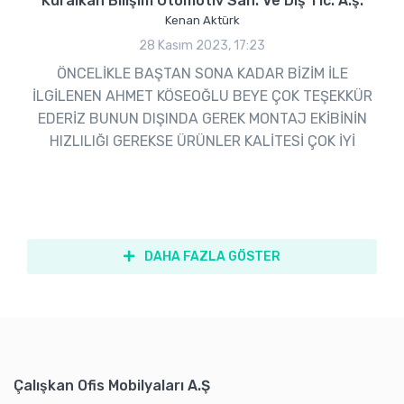
Kuralkan Bilişim Otomotiv San. Ve Dış Tic. A.ş.
Kenan Aktürk
28 Kasım 2023, 17:23
ÖNCELİKLE BAŞTAN SONA KADAR BİZİM İLE
İLGİLENEN AHMET KÖSEOĞLU BEYE ÇOK TEŞEKKÜR
EDERİZ BUNUN DIŞINDA GEREK MONTAJ EKİBİNİN
HIZLILIĞI GEREKSE ÜRÜNLER KALİTESİ ÇOK İYİ
DAHA FAZLA GÖSTER
Çalışkan Ofis Mobilyaları A.Ş