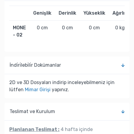
Genişlik
Derinlik
Yükseklik
Ağırlık
MONE
0 cm
0 cm
0 cm
0 kg
- 02
İndi̇ri̇lebi̇li̇r Dokümanlar
2D ve 3D Dosyaları indirip inceleyebilmeniz için
lütfen
Mimar Girişi
yapınız.
Teslimat ve Kurulum
Planlanan Teslimat :
4 hafta içinde