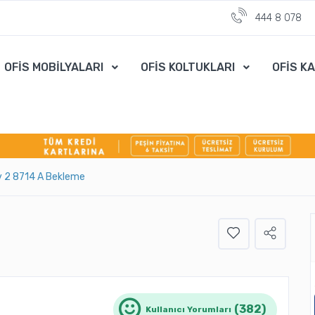
444 8 078
OFİS MOBİLYALARI
OFİS KOLTUKLARI
OFİS K
 2 8714 A Bekleme
(382)
Kullanıcı Yorumları