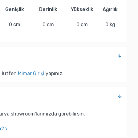
Genişlik
Derinlik
Yükseklik
Ağırlık
0 cm
0 cm
0 cm
0 kg
n lütfen
Mimar Girişi
yapınız.
rya showroom'larımızda görebilirsin.
n? >