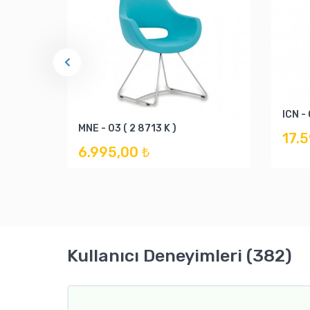
ICN -
MNE - 03 ( 2 8713 K )
17.
6.995,00 ₺
Kullanıcı Deneyimleri (382)