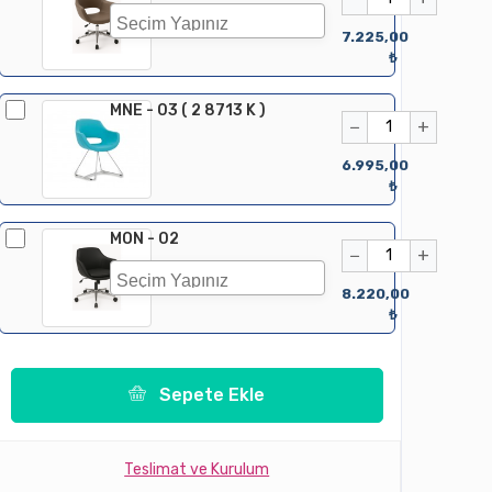
7.225,00
₺
MNE - 03 ( 2 8713 K )
−
+
6.995,00
₺
MON - 02
−
+
8.220,00
₺
Sepete Ekle
Teslimat ve Kurulum