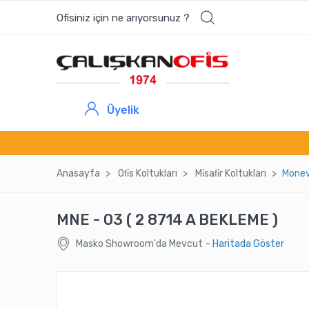
Ofisiniz için ne arıyorsunuz ?
Üyelik
Anasayfa
Ofi̇s Koltukları
Mi̇safi̇r Koltukları
Monev
MNE - 03 ( 2 8714 A BEKLEME )
Masko Showroom'da Mevcut
- Haritada Göster