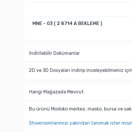
MNE - 03 ( 2 8714 A BEKLEME )
İndi̇ri̇lebi̇li̇r Dokümanlar
2D ve 3D Dosyaları indirip inceleyebilmeniz içi
Hangi Mağazada Mevcut
Bu ürünü Modoko merkez, masko, bursa ve saka
Showroomlarımızı yakından tanımak ister misi