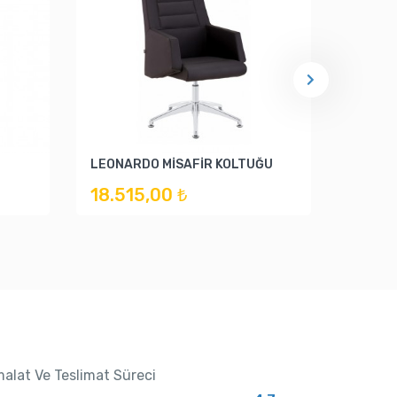
LEONARDO MİSAFİR KOLTUĞU
EKN 03
18.515,00 ₺
9.790
malat Ve Teslimat Süreci