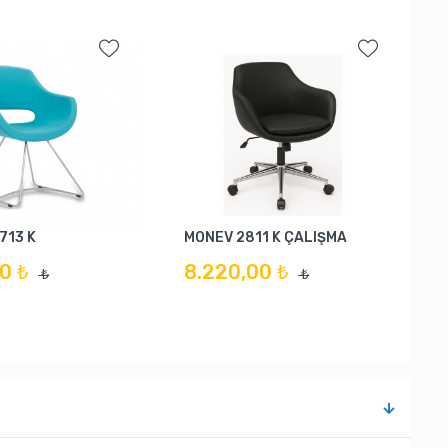
713 K
MONEV 2811 K ÇALIŞMA
0 ₺
8.220,00 ₺
₺
₺