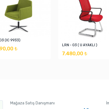
 03 (IC 9933)
LRN - 03 ( U AYAKLI )
590,00 ₺
7.480,00 ₺
Mağaza Satış Danışmanı
İ