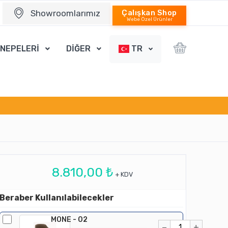
Showroomlarımız
Çalışkan Shop
Webe Özel Ürünler
ANEPELERİ
DİĞER
TR
8.810,00 ₺
+ KDV
Beraber Kullanılabilecekler
MONE - 02
−
+