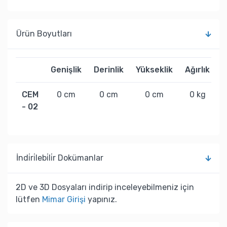
Ürün Boyutları
Genişlik
Derinlik
Yükseklik
Ağırlık
CEM
0 cm
0 cm
0 cm
0 kg
- 02
İndi̇ri̇lebi̇li̇r Dokümanlar
2D ve 3D Dosyaları indirip inceleyebilmeniz için
lütfen
Mimar Girişi
yapınız.