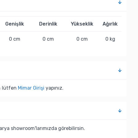
Genişlik
Derinlik
Yükseklik
Ağırlık
0 cm
0 cm
0 cm
0 kg
n lütfen
Mimar Girişi
yapınız.
rya showroom'larımızda görebilirsin.