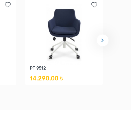
PT 9512
FRS - 
14.290,00 ₺
15.13