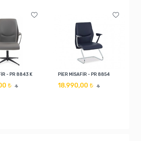
İR - PR 8843 K
PİER MİSAFİR - PR 8854
00 ₺
18.990,00 ₺
₺
₺