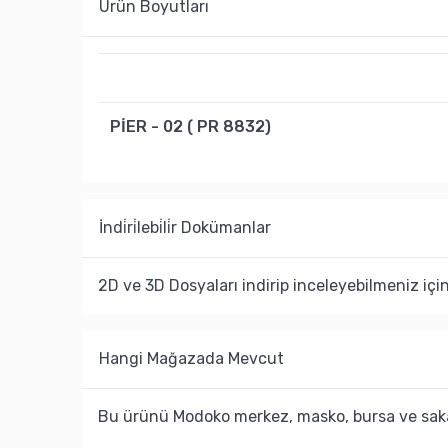
Ürün Boyutları
PİER - 02 ( PR 8832)
İndi̇ri̇lebi̇li̇r Dokümanlar
2D ve 3D Dosyaları indirip inceleyebilmeniz içi
Hangi Mağazada Mevcut
Bu ürünü Modoko merkez, masko, bursa ve saka