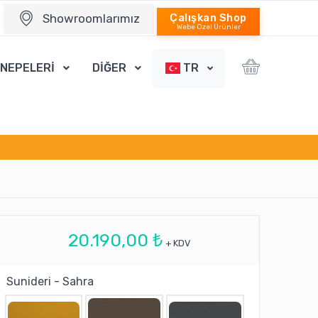
Showroomlarımız
Çalışkan Shop
Webe Özel Ürünler
ANEPELERİ
DİĞER
TR
20.190,00 ₺
+ KDV
Sunideri - Sahra