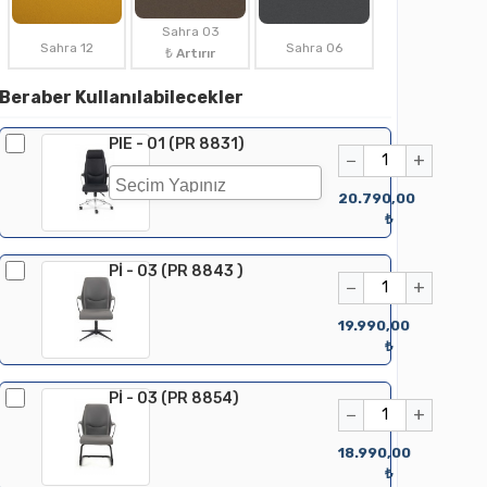
Sahra 03
Sahra 12
Sahra 06
₺ Artırır
Beraber Kullanılabilecekler
PIE - 01 (PR 8831)
−
+
20.790,00
₺
Pİ - 03 (PR 8843 )
−
+
19.990,00
₺
Pİ - 03 (PR 8854)
−
+
18.990,00
₺