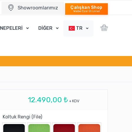
Showroomlarımız
Çalışkan Shop
Webe Özel Ürünler
ANEPELERİ
DİĞER
TR
12.490,00 ₺
+ KDV
Koltuk Rengi (File)