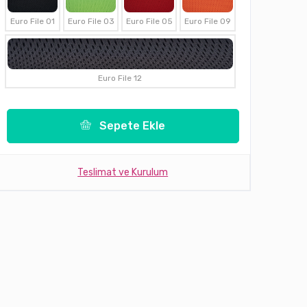
Euro File 01
Euro File 03
Euro File 05
Euro File 09
Euro File 12
Sepete Ekle
Teslimat ve Kurulum