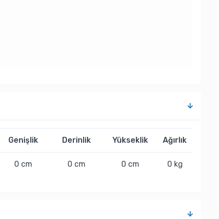
Genişlik
Derinlik
Yükseklik
Ağırlık
0 cm
0 cm
0 cm
0 kg