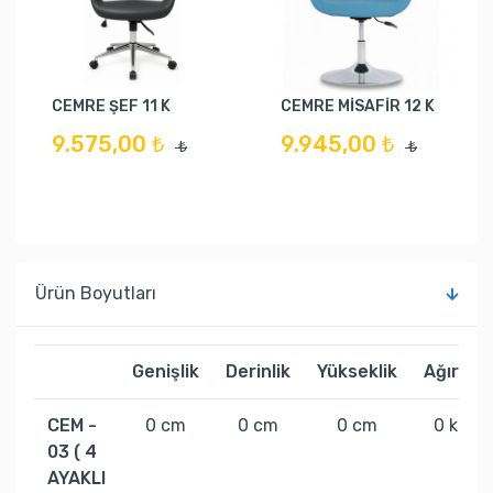
CEMRE ŞEF 11 K
CEMRE MİSAFİR 12 K
9.575,00 ₺
9.945,00 ₺
₺
₺
Ürün Boyutları
Genişlik
Derinlik
Yükseklik
Ağırlık
CEM -
0 cm
0 cm
0 cm
0 kg
03 ( 4
AYAKLI