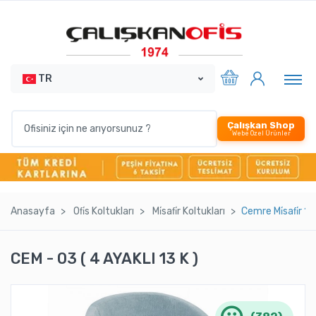
TR
Çalışkan Shop
Webe Özel Ürünler
Anasayfa
Ofi̇s Koltukları
Mi̇safi̇r Koltukları
Cemre Mi̇safi̇r 13
CEM - 03 ( 4 AYAKLI 13 K )