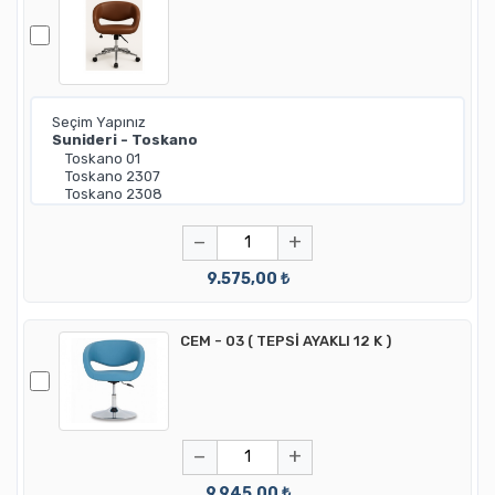
−
+
9.575,00 ₺
CEM - 03 ( TEPSİ AYAKLI 12 K )
−
+
9.945,00 ₺