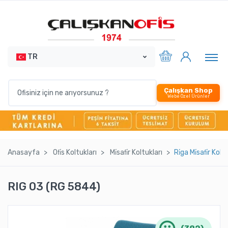
TR
Çalışkan Shop
Webe Özel Ürünler
Anasayfa
Ofi̇s Koltukları
Mi̇safi̇r Koltukları
Ri̇ga Mi̇safi̇r Ko
RIG 03 (RG 5844)