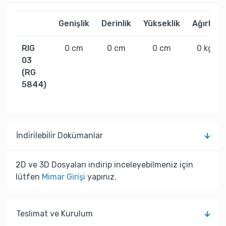
Genişlik
Derinlik
Yükseklik
Ağırlık
RIG
0 cm
0 cm
0 cm
0 kg
03
(RG
5844)
İndi̇ri̇lebi̇li̇r Dokümanlar
2D ve 3D Dosyaları indirip inceleyebilmeniz için
lütfen
Mimar Girişi
yapınız.
Teslimat ve Kurulum