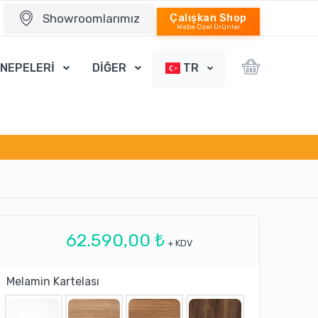
Showroomlarımız
Çalışkan Shop
Webe Özel Ürünler
ANEPELERİ
DİĞER
TR
62.590,00 ₺
+ KDV
Melamin Kartelası