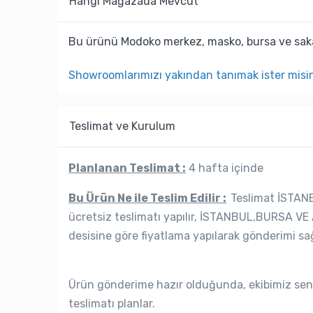
Hangi Mağazada Mevcut
Bu ürünü Modoko merkez, masko, bursa ve saka
Showroomlarımızı yakından tanımak ister misi
Teslimat ve Kurulum
Planlanan Teslimat :
4 hafta içinde
Bu Ürün Ne ile Teslim Edilir :
Teslimat İSTANB
ücretsiz teslimatı yapılır, İSTANBUL,BURSA VE 
desisine göre fiyatlama yapılarak gönderimi sağ
Ürün gönderime hazır olduğunda, ekibimiz seni
teslimatı planlar.