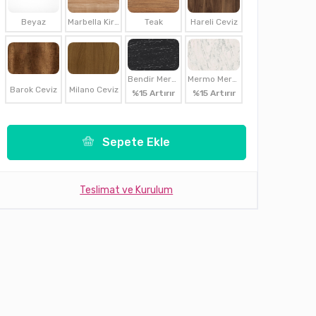
Beyaz
Marbella Kirazı
Teak
Hareli Ceviz
Bendir Mermer
Mermo Mermer
Barok Ceviz
Milano Ceviz
%15 Artırır
%15 Artırır
Sepete Ekle
Teslimat ve Kurulum