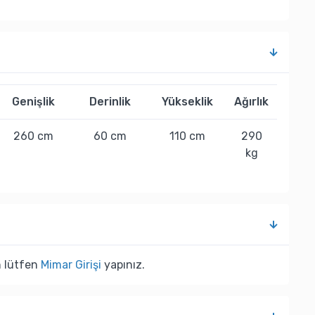
Genişlik
Derinlik
Yükseklik
Ağırlık
260 cm
60 cm
110 cm
290
kg
n lütfen
Mimar Girişi
yapınız.