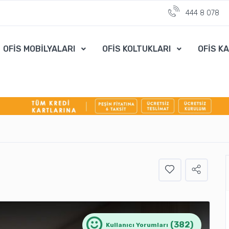
444 8 078
OFİS MOBİLYALARI
OFİS KOLTUKLARI
OFİS K
(382)
Kullanıcı Yorumları