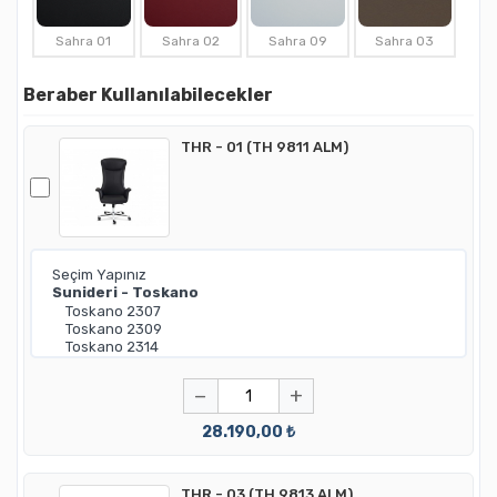
Sahra 01
Sahra 02
Sahra 09
Sahra 03
Beraber Kullanılabilecekler
THR - 01 (TH 9811 ALM)
−
+
28.190,00 ₺
THR - 03 (TH 9813 ALM)