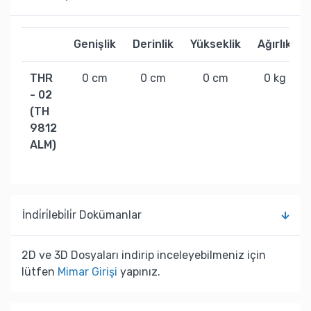
Genişlik
Derinlik
Yükseklik
Ağırlık
THR
0 cm
0 cm
0 cm
0 kg
- 02
(TH
9812
ALM)
İndi̇ri̇lebi̇li̇r Dokümanlar
2D ve 3D Dosyaları indirip inceleyebilmeniz için
lütfen
Mimar Girişi
yapınız.