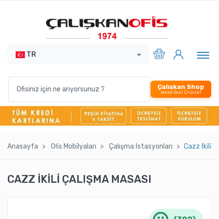
TR
Çalışkan Shop
Webe Özel Ürünler
Anasayfa
Ofi̇s Mobi̇lyaları
Çalışma İstasyonları
Cazz İki̇li̇
CAZZ İKİLİ ÇALIŞMA MASASI