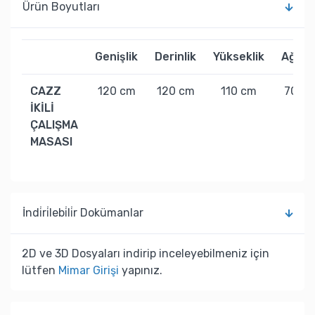
Ürün Boyutları
Genişlik
Derinlik
Yükseklik
Ağırlı
CAZZ
120 cm
120 cm
110 cm
70 kg
İKİLİ
ÇALIŞMA
MASASI
İndi̇ri̇lebi̇li̇r Dokümanlar
2D ve 3D Dosyaları indirip inceleyebilmeniz için
lütfen
Mimar Girişi
yapınız.