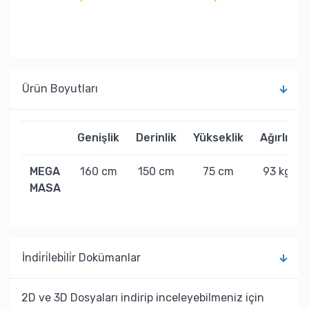
Ürün Boyutları
Genişlik
Derinlik
Yükseklik
Ağırlık
MEGA
160 cm
150 cm
75 cm
93 kg
MASA
İndi̇ri̇lebi̇li̇r Dokümanlar
2D ve 3D Dosyaları indirip inceleyebilmeniz için