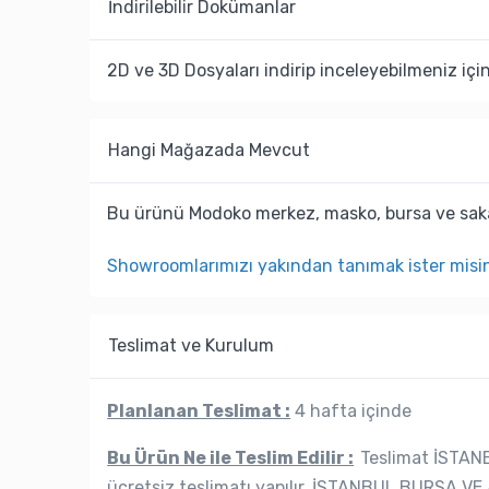
İndi̇ri̇lebi̇li̇r Dokümanlar
2D ve 3D Dosyaları indirip inceleyebilmeniz içi
Hangi Mağazada Mevcut
Bu ürünü Modoko merkez, masko, bursa ve saka
Showroomlarımızı yakından tanımak ister misi
Teslimat ve Kurulum
Planlanan Teslimat :
4 hafta içinde
Bu Ürün Ne ile Teslim Edilir :
Teslimat İSTANB
ücretsiz teslimatı yapılır, İSTANBUL,BURSA VE 