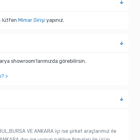
n lütfen
Mimar Girişi
yapınız.
rya showroom'larımızda görebilirsin.
n? >
UL,BURSA VE ANKARA içi ise şirket araçlarımız ile
ANKARA dışı ise uygun nakliye firmaları ile ürün