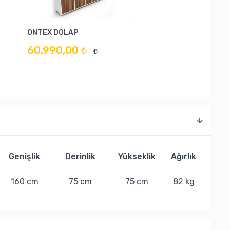
ONTEX DOLAP
60.990,00 ₺
₺
Genişlik
Derinlik
Yükseklik
Ağırlık
160 cm
75 cm
75 cm
82 kg