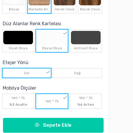
Beyaz
Marbella Kirazı
Hareli Ceviz
Barok Ceviz
Düz Alanlar Renk Kartelası
Siyah Boya
Beyaz Boya
Antrasit Boya
Etejer Yönü
Sol
Sağ
Mobilya Ölçüler
140 * 75
180 * 75
160 * 75
%3 Azaltır
%6 Artırır
Sepete Ekle