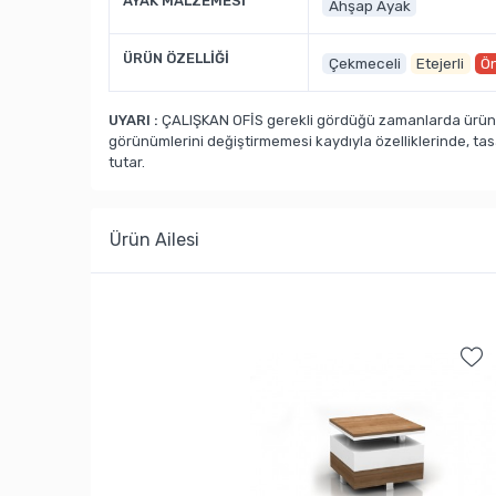
AYAK MALZEMESİ
Ahşap Ayak
ÜRÜN ÖZELLİĞİ
Çekmeceli
Etejerli
Ön
UYARI :
ÇALIŞKAN OFİS gerekli gördüğü zamanlarda ürün ka
görünümlerini değiştirmemesi kaydıyla özelliklerinde, ta
tutar.
Ürün Ailesi