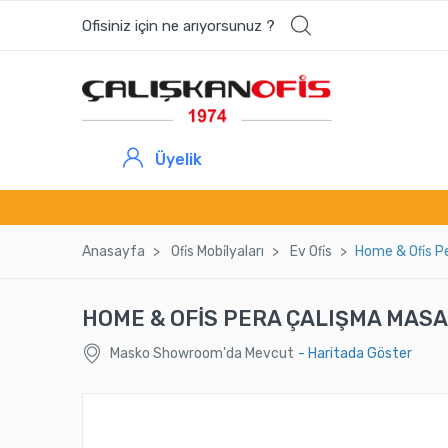
Ofisiniz için ne arıyorsunuz ?
Üyelik
Anasayfa
Ofi̇s Mobi̇lyaları
Ev Ofi̇s
Home & Ofi̇s P
HOME & OFİS PERA ÇALIŞMA MASA
Masko Showroom'da Mevcut
- Haritada Göster