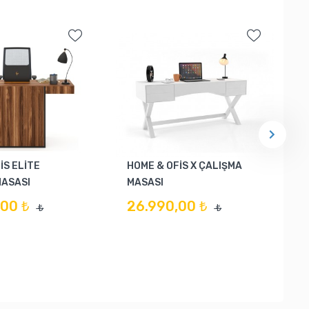
İS ELİTE
HOME & OFİS X ÇALIŞMA
MASASI
MASASI
00 ₺
26.990,00 ₺
₺
₺