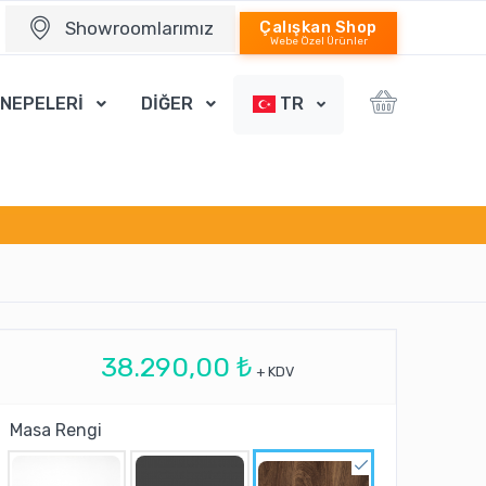
Showroomlarımız
Çalışkan Shop
Webe Özel Ürünler
ANEPELERİ
DİĞER
TR
38.290,00 ₺
+ KDV
Masa Rengi