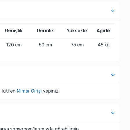
Genişlik
Derinlik
Yükseklik
Ağırlık
120 cm
50 cm
75 cm
45 kg
n lütfen
Mimar Girişi
yapınız.
rya showroom'larımızda görebilirsin.