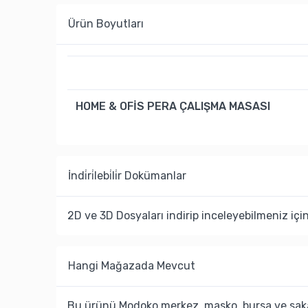
Ürün Boyutları
HOME & OFİS PERA ÇALIŞMA MASASI
İndi̇ri̇lebi̇li̇r Dokümanlar
2D ve 3D Dosyaları indirip inceleyebilmeniz içi
Hangi Mağazada Mevcut
Bu ürünü Modoko merkez, masko, bursa ve saka