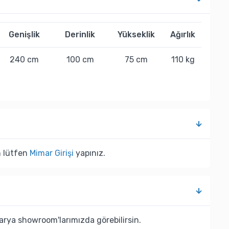
Genişlik
Derinlik
Yükseklik
Ağırlık
240 cm
100 cm
75 cm
110 kg
n lütfen
Mimar Girişi
yapınız.
rya showroom'larımızda görebilirsin.