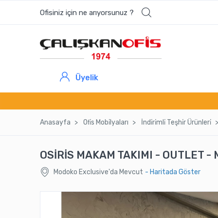
Ofisiniz için ne arıyorsunuz ?
Üyelik
Anasayfa
Ofi̇s Mobi̇lyaları
İndi̇ri̇mli̇ Teşhi̇r Ürünleri̇
OSİRİS MAKAM TAKIMI - OUTLET -
Modoko Exclusive'da Mevcut
- Haritada Göster