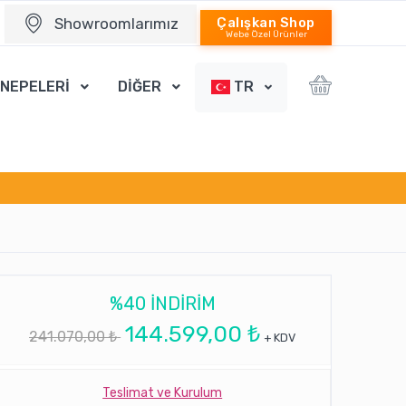
Showroomlarımız
Çalışkan Shop
Webe Özel Ürünler
ANEPELERİ
DİĞER
TR
%40 INDIRIM
144.599,00 ₺
241.070,00 ₺
+ KDV
Teslimat ve Kurulum