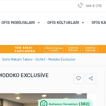
444 8 078
OFİS MOBİLYALARI
OFİS KOLTUKLARI
OFİS K
Osi̇ri̇s Makam Takımı - Outlet - Modoko Exclusi̇ve
 MODOKO EXCLUSİVE
(382)
Kullanıcı Yorumları