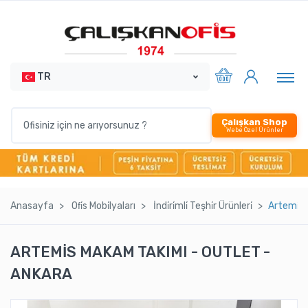
TR
Çalışkan Shop
Webe Özel Ürünler
Anasayfa
Ofi̇s Mobi̇lyaları
İndi̇ri̇mli̇ Teşhi̇r Ürünleri̇
Artemi̇s
ARTEMİS MAKAM TAKIMI - OUTLET -
ANKARA