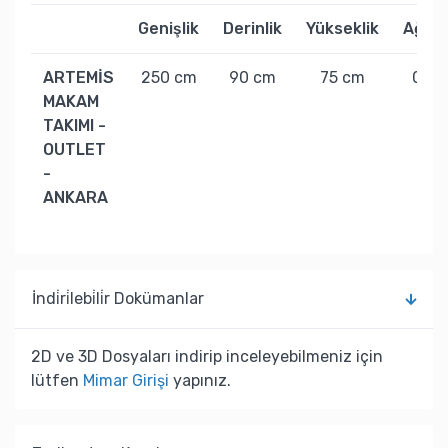
Genişlik
Derinlik
Yükseklik
Ağırlı
ARTEMİS
250 cm
90 cm
75 cm
0 kg
MAKAM
TAKIMI -
OUTLET
-
ANKARA
İndi̇ri̇lebi̇li̇r Dokümanlar
2D ve 3D Dosyaları indirip inceleyebilmeniz için
lütfen
Mimar Girişi
yapınız.