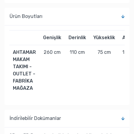
Ürün Boyutları
Genişlik
Derinlik
Yükseklik
Ağırl
AHTAMAR
260 cm
110 cm
75 cm
100 
MAKAM
TAKIMI -
OUTLET -
FABRİKA
MAĞAZA
İndi̇ri̇lebi̇li̇r Dokümanlar