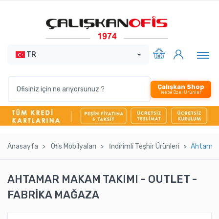
TR
Çalışkan Shop
Webe Özel Ürünler
Anasayfa
Ofi̇s Mobi̇lyaları
İndi̇ri̇mli̇ Teşhi̇r Ürünleri̇
Ahtamar 
AHTAMAR MAKAM TAKIMI - OUTLET -
FABRİKA MAĞAZA