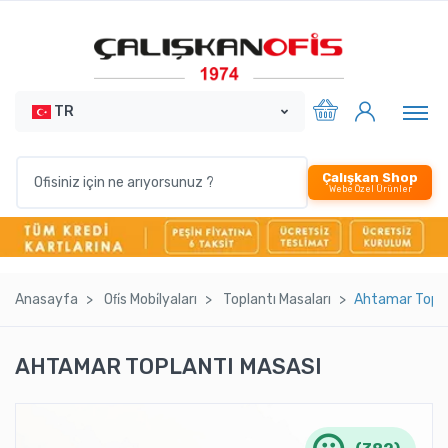
TR
Çalışkan Shop
Webe Özel Ürünler
Anasayfa
Ofi̇s Mobi̇lyaları
Toplantı Masaları
Ahtamar Topla
AHTAMAR TOPLANTI MASASI