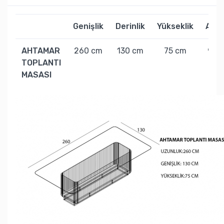
Genişlik
Derinlik
Yükseklik
Ağırl
AHTAMAR
260 cm
130 cm
75 cm
95 k
TOPLANTI
MASASI